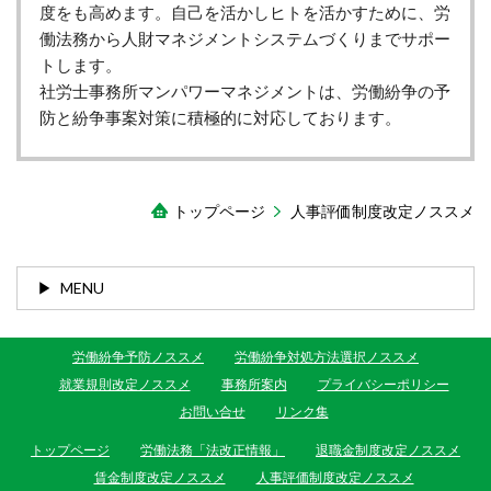
度をも高めます。自己を活かしヒトを活かすために、労
働法務から人財マネジメントシステムづくりまでサポー
トします。
社労士事務所マンパワーマネジメントは、労働紛争の予
防と紛争事案対策に積極的に対応しております。
トップページ
人事評価制度改定ノススメ
MENU
労働紛争予防ノススメ
労働紛争対処方法選択ノススメ
就業規則改定ノススメ
事務所案内
プライバシーポリシー
お問い合せ
リンク集
トップページ
労働法務「法改正情報」
退職金制度改定ノススメ
賃金制度改定ノススメ
人事評価制度改定ノススメ