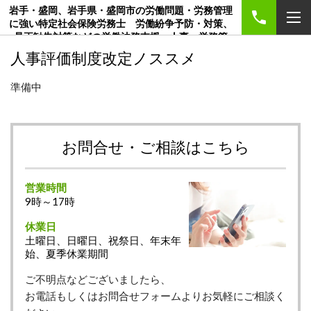
岩手・盛岡、岩手県・盛岡市の労働問題・労務管理
に強い特定社会保険労務士 労働紛争予防・対策、
是正勧告対策などの労働法務支援、人事・労務管
理、賃金制度、就業規則・各種規程、創業のご相談
人事評価制度改定ノススメ
は社労士事務所マンパワーマネジメント
準備中
お問合せ・ご相談はこちら
営業時間
9時～17時
休業日
土曜日、日曜日、祝祭日、年末年
始、夏季休業期間
ご不明点などございましたら、
お電話もしくはお問合せフォームよりお気軽にご相談く