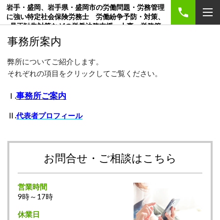
岩手・盛岡、岩手県・盛岡市の労働問題・労務管理
に強い特定社会保険労務士 労働紛争予防・対策、
是正勧告対策などの労働法務支援、人事・労務管
理、賃金制度、就業規則・各種規程、創業のご相談
事務所案内
は社労士事務所マンパワーマネジメント
弊所についてご紹介します。
それぞれの項目をクリックしてご覧ください。
事務所ご案内
Ⅰ.
Ⅱ.
代表者プロフィール
お問合せ・ご相談はこちら
営業時間
9時～17時
休業日