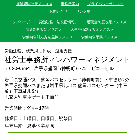
就業規則改定ノススメ
事務所案内
プライバシーポリシー
お問い合せ
リンク集
トップページ
労働法務「法改正情報」
退職金制度改定ノススメ
賃金制度改定ノススメ
人事評価制度改定ノススメ
労働紛争対処方法選択ノススメ
労働紛争予防ノススメ
労働法務、就業規則作成・運用支援
社労士事務所マンパワーマネジメント
〒020-0884 岩手県盛岡市神明町６-23 ビコービル
岩手県交通バス 盛岡バスセンター（神明町前）下車徒歩2分
岩手県交通バスまたは岩手県北バス 盛岡バスセンター（中三
前）下車徒歩5分
志家大駐車場ゲート正面前
営業時間：9時～17時
休業日：土曜日、日曜日、祝祭日
年末年始、夏季休業期間