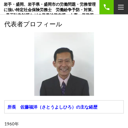
岩手・盛岡、岩手県・盛岡市の労働問題・労務管理
に強い特定社会保険労務士 労働紛争予防・対策、
是正勧告対策などの労働法務支援、人事・労務管
理、賃金制度、就業規則・各種規程、創業のご相談
代表者プロフィール
は社労士事務所マンパワーマネジメント
所長 佐藤福洋（さとうよしひろ）の主な経歴
1960年