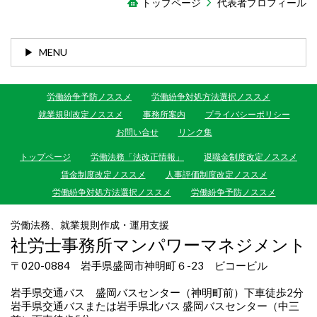
トップページ
代表者プロフィール
MENU
労働紛争予防ノススメ
労働紛争対処方法選択ノススメ
就業規則改定ノススメ
事務所案内
プライバシーポリシー
お問い合せ
リンク集
トップページ
労働法務「法改正情報」
退職金制度改定ノススメ
賃金制度改定ノススメ
人事評価制度改定ノススメ
労働紛争対処方法選択ノススメ
労働紛争予防ノススメ
労働法務、就業規則作成・運用支援
社労士事務所マンパワーマネジメント
〒020-0884 岩手県盛岡市神明町６-23 ビコービル
岩手県交通バス 盛岡バスセンター（神明町前）下車徒歩2分
岩手県交通バスまたは岩手県北バス 盛岡バスセンター（中三