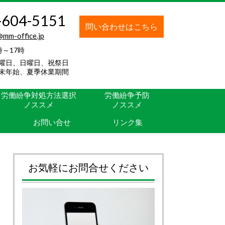
-604-5151
問い合わせはこちら
@mm-office.jp
時～17時
曜日、日曜日、祝祭日
末年始、夏季休業期間
労働紛争対処方法選択
労働紛争予防
ノススメ
ノススメ
お問い合せ
リンク集
お気軽にお問合せください