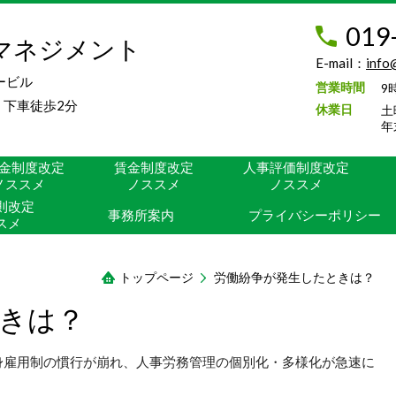
019
マネジメント
E-mail：
info
ービル
営業時間
9
下車徒歩2分
休業日
土
年
金制度改定
賃金制度改定
人事評価制度改定
ノススメ
ノススメ
ノススメ
則改定
事務所案内
プライバシーポリシー
スメ
トップページ
労働紛争が発生したときは？
きは？
雇用制の慣行が崩れ、人事労務管理の個別化・多様化が急速に