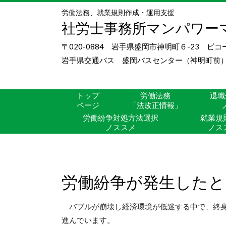
労働法務、就業規則作成・運用支援
社労士事務所マンパワー
〒020-0884 岩手県盛岡市神明町６-23 ビコ
岩手県交通バス 盛岡バスセンター（神明町前）
トップ
労働法務
退職
ページ
「法改正情報」
労働紛争対処方法選択
就業規
ノススメ
ノス
労働紛争が発生したと
バブルが崩壊し経済環境が低迷する中で、終身
進んでいます。