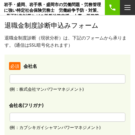
岩手・盛岡、岩手県・盛岡市の労働問題・労務管理
に強い特定社会保険労務士 労働紛争予防・対策、
是正勧告対策などの労働法務支援、人事・労務管
理、賃金制度、就業規則・各種規程、創業のご相談
退職金制度診断申込みフォーム
は社労士事務所マンパワーマネジメント
退職金制度診断（現状分析）は、下記のフォームから承りま
す。 (通信はSSL暗号化されます）
会社名
必須
(例：株式会社マンパワーマネジメント)
会社名(フリガナ)
(例：カブシキガイシャマンパワーマネジメント)