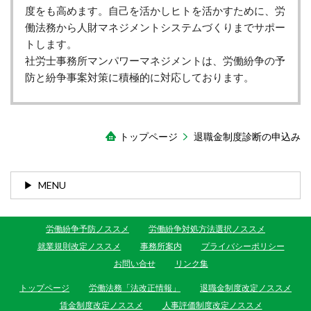
度をも高めます。自己を活かしヒトを活かすために、労
働法務から人財マネジメントシステムづくりまでサポー
トします。
社労士事務所マンパワーマネジメントは、労働紛争の予
防と紛争事案対策に積極的に対応しております。
トップページ
退職金制度診断の申込み
MENU
労働紛争予防ノススメ
労働紛争対処方法選択ノススメ
就業規則改定ノススメ
事務所案内
プライバシーポリシー
お問い合せ
リンク集
トップページ
労働法務「法改正情報」
退職金制度改定ノススメ
賃金制度改定ノススメ
人事評価制度改定ノススメ